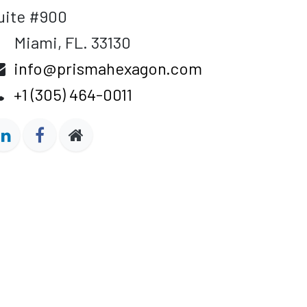
uite #900
iami, FL. 33130
info@prismahexagon.com
+1 (305) 464-0011