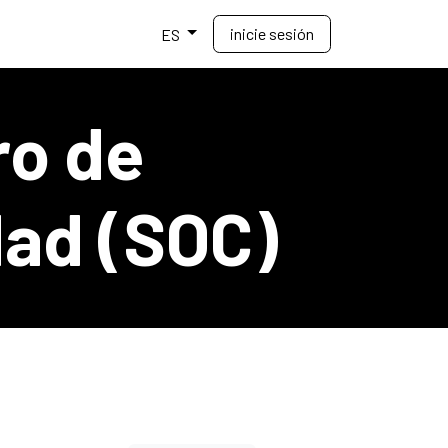
inicie sesión
Ecosistema
Ayuda
ES
ro de
dad (SOC)