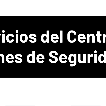
 de IA
Software
Ciberseguridad
Acerca de nosotros
icios del Cent
nes de Seguri