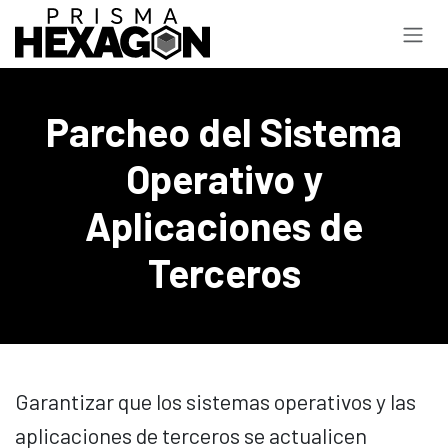
Ir al contenido
Parcheo del Sistema
Operativo y
Aplicaciones de
Terceros
Garantizar que los sistemas operativos y las
aplicaciones de terceros se actualicen